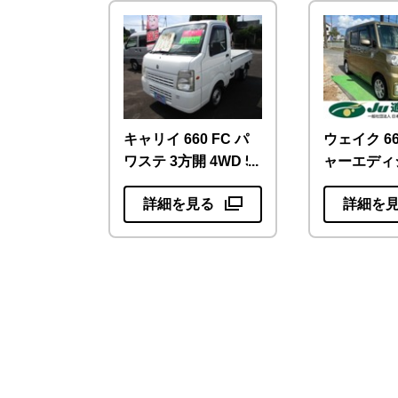
キャリイ 660 FC パ
ウェイク 66
ワステ 3方開 4WD 5
ャーエディ
速 4WD エアコ
SAIII ナ
詳細を見る
詳細を
ン パワステ
TV ETC
49000キロ…
メラ