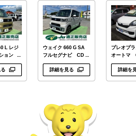
0 L レジ
ウェイク 660 G SA
プレオプラス
ション
フルセグナビ CD
オートマ 
ビ フルセグ
DVD ETC バック
ドリングス
見る
詳細を見る
詳細を
 バックカ
カメラ…